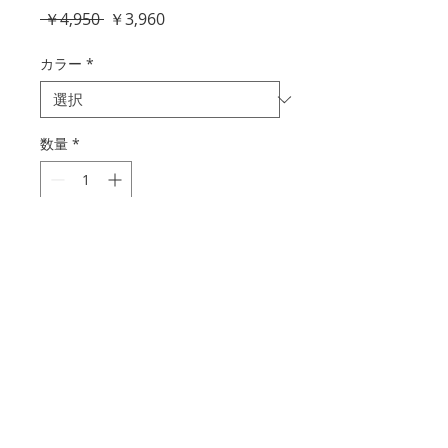
通
セ
 ￥4,950 
￥3,960
常
ー
価
ル
カラー
*
格
価
格
数量
*
カートに追加する
自然でキレイな艶肌に。
忙しい朝も、外出先でも、スピーディーにき
れいな艶肌を実現し、うるおいを守るクッシ
ョンタイプのファンデーションです。高いカ
バー力とソフトフォーカス効果で毛穴やし
わ、くすみの気にならない自然な仕上がり
に。