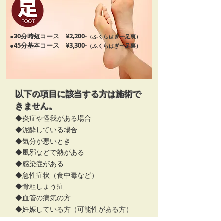
​●30分時短コース ¥2,200-
（ふくらはぎ〜足裏）
​●45分基本コース ¥3,300-
（ふくらはぎ〜足裏）
以下の項目に該当する方は施術で
きません。
◆炎症や怪我がある場合
◆泥酔している場合
◆気分が悪いとき
◆風邪などで熱がある
◆感染症がある
◆急性症状（食中毒など）
◆骨粗しょう症
◆血管の病気の方
◆妊娠している方（可能性がある方）
◆その他、安静を必要とする方